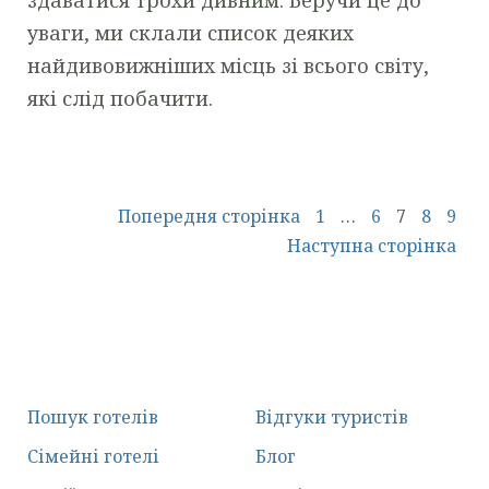
здаватися трохи дивним. Беручи це до
уваги, ми склали список деяких
найдивовижніших місць зі всього світу,
які слід побачити.
Попередня сторінка
1
…
6
7
8
9
Наступна сторінка
Пошук готелів
Відгуки туристів
Сімейні готелі
Блог