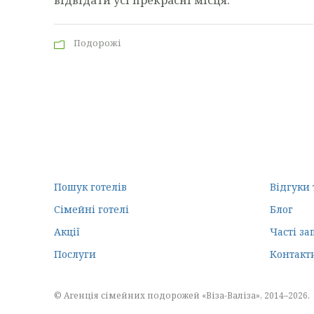
відвідати усі прекрасні місця.
Подорожі
Пошук готелів
Відгуки 
Сімейні готелі
Блог
Акції
Часті за
Послуги
Контакт
© Агенція сімейних подорожей «Віза-Валіза», 2014–2026.