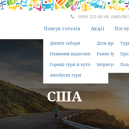
(099) 132-60-60, (068) 88
Пошук готелів
Акції
Посл
Дитячі табори
Діти проживаю
Тур
Пляжний відпочинок
Раннє бронюва
Про
Горящі тури й путівки
Інтригуюча пої
Под
Автобусні тури
Мітки
США