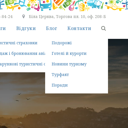
7-84-24
Біла Церква, Торгова пл. 10, оф. 208-Б
уги
Відгуки
Блог
Контакти
ть безкоштовно
истичні страховки
Подорожі
ння турів
даж і бронювання авіаквитків
Готелі й курорти
здка
арункові туристичні сертифікати
Новини туризму
Турфакт
Поради