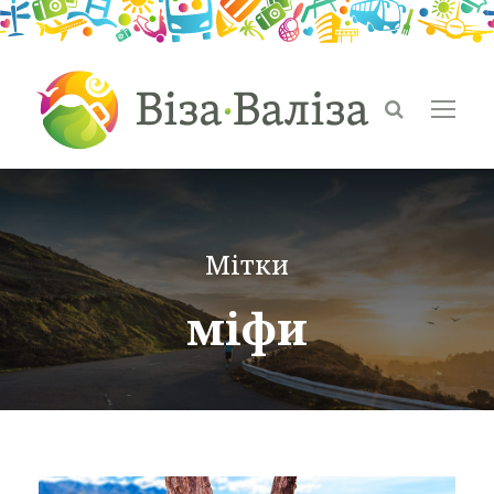
Мітки
міфи