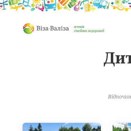
Ди
Відпочин