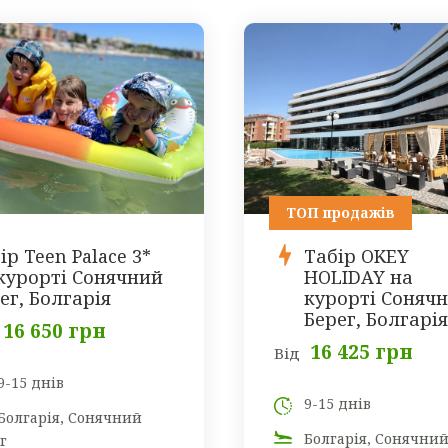
ТОП продажів
ір Teen Palace 3*
Табір OKEY
курорті Сонячний
HOLIDAY на
ег, Болгарія
курорті Соняч
Берег, Болгарія
16 650 грн
16 425 грн
Від
9-15 днів
9-15 днів
Болгарія, Сонячний
Болгарія, Сонячни
г