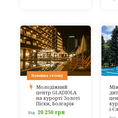
Новинка сезону
Молодіжний
Мі
центр GLADIOLA
дит
на курорті Золоті
цен
Піски, Болгарія
кур
і Є
20 250 грн
Від