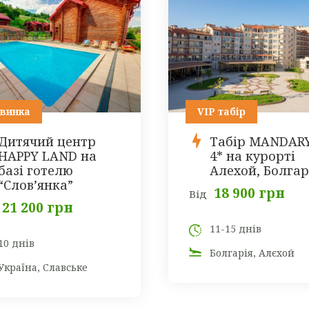
винка
VIP табір
Дитячий центр
Табір MANDAR
HAPPY LAND на
4* на курорті
базі готелю
Алехой, Болгар
“Слов’янка”
18 900 грн
Від
21 200 грн
11-15 днів
10 днів
Болгарія, Алєхой
Україна, Славське