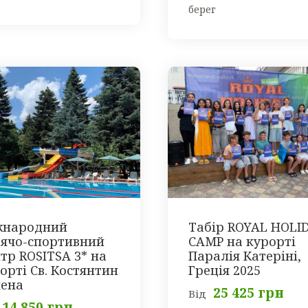
берег
жнародний
Табір ROYAL HOLI
ячо-спортивний
CAMP на курорті
тр ROSITSA 3* на
Паралія Катеріні,
орті Св. Костянтин
Греція 2025
лена
25 425 грн
Від
14 850 грн