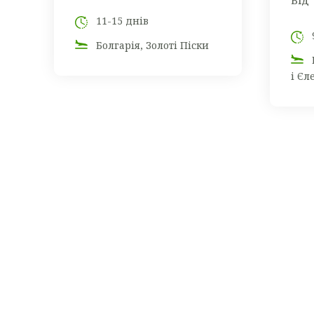
Від
11-15 днів
Болгарія, Золоті Піски
і Єл