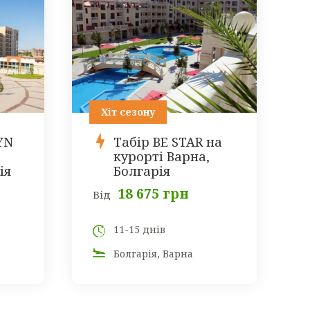
Хіт сезону
YN
Табір BE STAR на
курорті Варна,
ія
Болгарія
18 675 грн
Від
11-15 днів
Болгарія, Варна