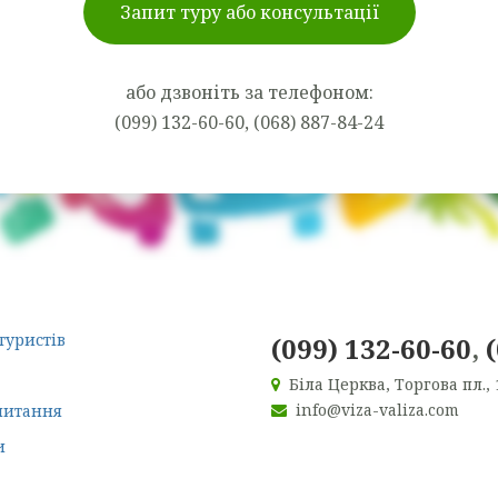
Запит туру або консультації
або дзвоніть за телефоном:
(099) 132-60-60, (068) 887-84-24
туристів
(099) 132-60-60
,
Біла Церква, Торгова пл., 
info@viza-valiza.com
питання
и