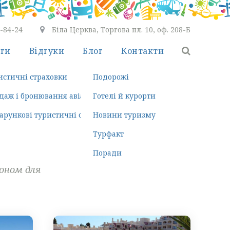
7-84-24
Біла Церква, Торгова пл. 10, оф. 208-Б
уги
Відгуки
Блог
Контакти
ть безкоштовно
истичні страховки
Подорожі
к в
ння турів
даж і бронювання авіаквитків
Готелі й курорти
здка
арункові туристичні сертифікати
Новини туризму
Турфакт
Поради
доном для