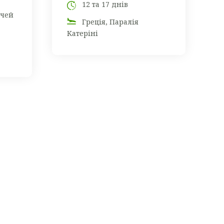
12 та 17 днів
очей
Греція, Паралія
Катеріні