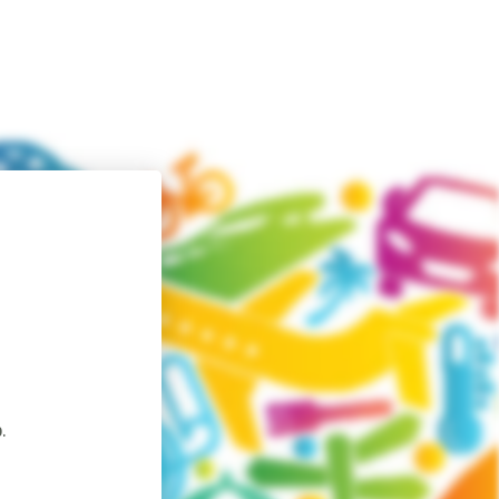
Автобусні тури Європою
.