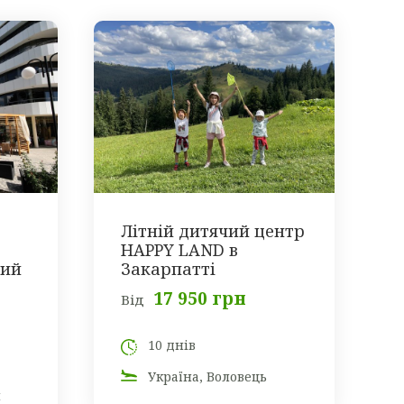
Літній дитячий центр
HAPPY LAND в
ний
Закарпатті
17 950 грн
Від
10 днів
Україна, Воловець
й