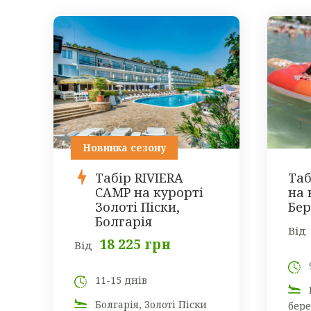
Новинка сезону
Табір RIVIERA
Таб
CAMP на курорті
на 
Золоті Піски,
Бер
Болгарія
Від
18 225 грн
Від
11-15 днів
Болгарія, Золоті Піски
бере