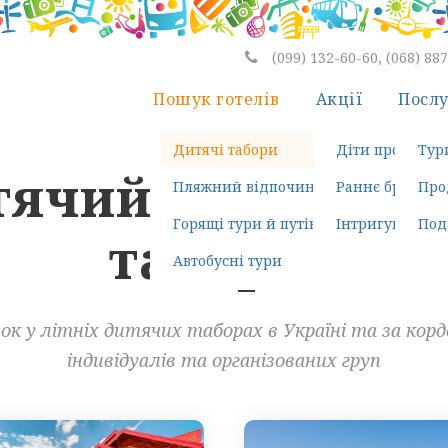
(099) 132-60-60, (068) 88
Пошук готелів
Акції
Посл
Дитячі табори
Діти проживаю
Тур
тячий відпочино
Пляжний відпочинок
Раннє бронюва
Про
Горящі тури й путівки
Інтригуюча пої
Под
таборах
Автобусні тури
ок у літніх дитячих таборах в Україні та за кор
індивідуалів та організованих груп