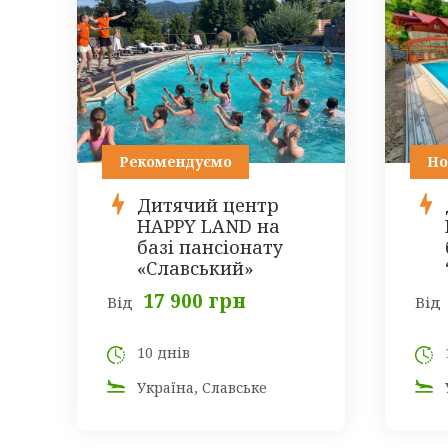
Рекомендуємо
Но
Дитячий центр
HAPPY LAND на
базі пансіонату
«Славський»
17 900 грн
Від
Від
10 днів
Україна, Славське