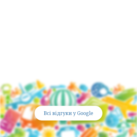
Активно подорожуємо зі своїми дітьми
,
тому знаємо всі тонкощі сімейного
відпочинку
Всі відгуки у Google