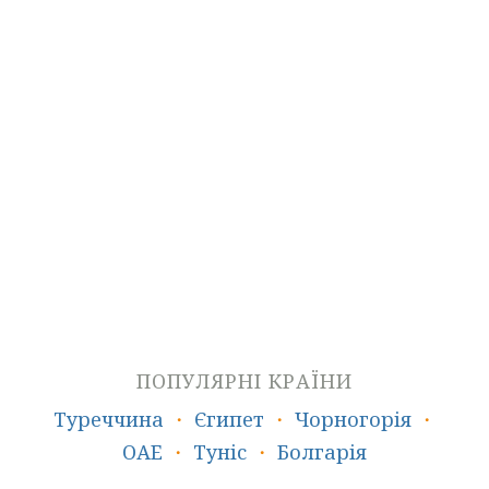
Пляжний відпочинок
Гарячі тури
ПОПУЛЯРНІ КРАЇНИ
Туреччина
・
Єгипет
・
Чорногорія
・
ОАЕ
・
Туніс
・
Болгарія