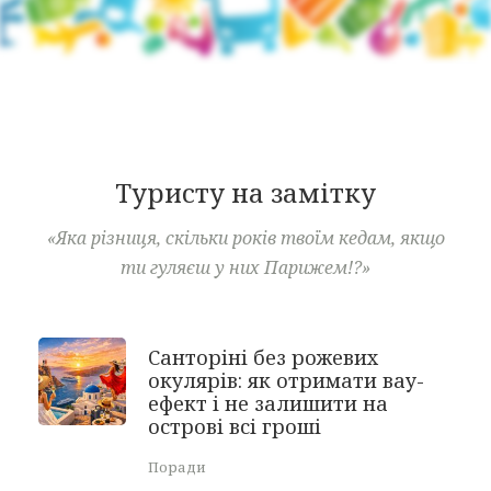
Туристу на замітку
«Яка різниця, скільки років твоїм кедам, якщо
ти гуляєш у них Парижем!?»
Санторіні без рожевих
окулярів: як отримати вау-
ефект і не залишити на
острові всі гроші
Поради