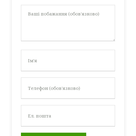
закрита територія під охороною
власний фестиваль „МОРСЬКА ПЕРЛА“
Розташування
Табір, який відкритий для дитячих груп
та для батьків з дітьми.
Табір “МАНДАРИН 4* , розташувався на
першій лінії моря в південній частині
Болгарії. М’який теплий клімат узбережжя,
ідеально підходить для спортивного та
оздоровчого направлення.
МДМЦ “МАНДАРИН”
знаходиться в
маленькому містечку Ахелой на 1