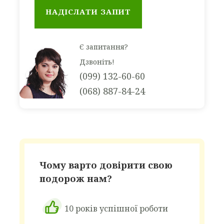
берегової лінії.
Територія комплексу займає понад 48 000
Є запитання?
кв. м. Відстань до старовинного м. Несебр та
курорту Сонячний берег лише 5 км.
Дзвоніть!
Місткість: повна місткість комплексу – 2400
(099) 132-60-60
місць.
(068) 887-84-24
Приймальна зона: простора рецепція,
затишний хол з безкоштовним WI-FI, сейфи
(1 сейф на групу безкоштовно), великі
приміщення для зберігання багажу, пункт
обміну валют.
Чому варто довірити свою
подорож нам?
10 років успішної роботи
Розміщення