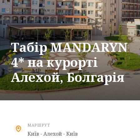
Табір MANDARYN
4* на курорті
Алехой, Болгарія
МАРШРУТ
Київ - Алехой - Київ