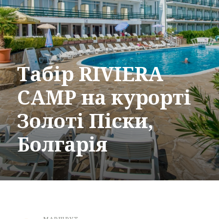
Табір RIVIERA
CAMP на курорті
Золоті Піски,
Болгарія