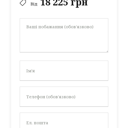
18 225 грн
Від
два басейни на території
закрита територія з цілодобовою
охороною
широка пляжна смуга
100 метрів від моря
зелений оазис
у пішій доступності від готелю
спортивний комплекс ‘’ Спортпалас’’ (за
додаткову плату)
медичне обслуговування на території
комплексу
Інфраструктура