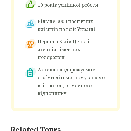
10 років успішної роботи
клімату, приємне тепле літо і чисте повітря
сприяють гарному відпочинку та
Більше 3000 постійних
оздоровленню.
клієнтів по всій Україні
На території :
Перша в Білій Церкві
Окремий ресторан для дітей;
агенція сімейних
Лобі-бар;
подорожей
Два відкриті басейни;
Кондитерська;
Активно подорожуємо зі
Спортивний майданчик;
своїми дітьми, тому знаємо
Медичний пункт;
всі тонкощі сімейного
Крамнички
відпочинку
Спортивний комплекс «Спортпалас»
знаходиться на відстані 300 м від табору
“RIVIERA CAMP” і призначений для
Related Tours
спортивних тренувань, швидкого