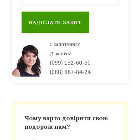
Табір RIVIERA CAMP розташований на
території комплексів
LA VUE / KINI
PARK
в одному з найкращих місць на
болгарському узбережжі Чорного моря
Є запитання?
– на курорті Золоті Піски і пропонує
Дзвоніть!
першокласні умови для повного
(099) 132-60-60
розслаблення з безтурботним
(068) 887-84-24
краєвидом на море та розкішшю
прекрасного піщаного пляжу.
Комплекс знаходиться усього
за 100 метрів
від моря
в неймовірному зеленому і
Чому варто довірити свою
тихому районі між курортом Золоті піски і
подорож нам?
за 200 м. від елітного курорту Рів’єра в
Болгарії. Поєднання морського і лісового