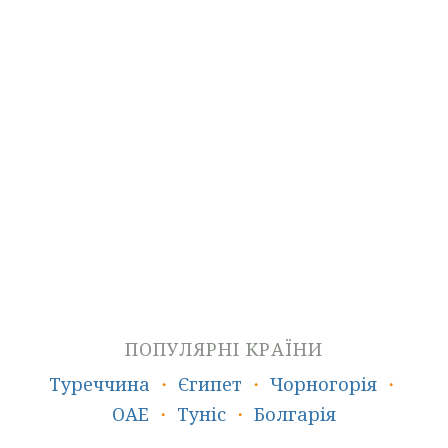
Пляжний відпочинок
Гарячі тури
ПОПУЛЯРНІ КРАЇНИ
Туреччина
・
Єгипет
・
Чорногорія
・
ОАЕ
・
Туніс
・
Болгарія