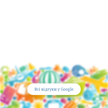
Активно подорожуємо зі своїми дітьми
,
тому знаємо всі тонкощі сімейного
відпочинку
Всі відгуки у Google