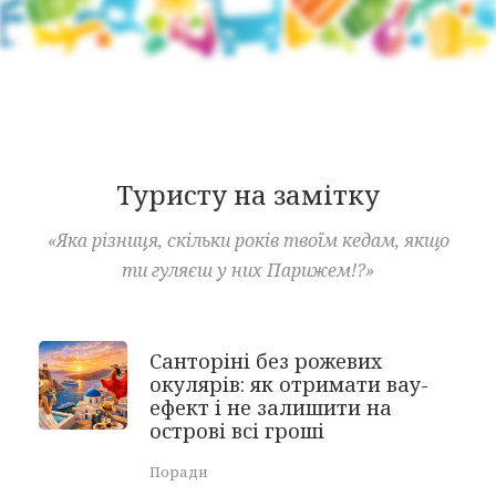
Туристу на замітку
«Яка різниця, скільки років твоїм кедам, якщо
ти гуляєш у них Парижем!?»
Санторіні без рожевих
окулярів: як отримати вау-
ефект і не залишити на
острові всі гроші
Поради