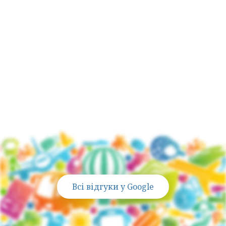
Активно подорожуємо зі своїми дітьми
,
тому знаємо всі тонкощі сімейного
відпочинку
Всі відгуки у Google