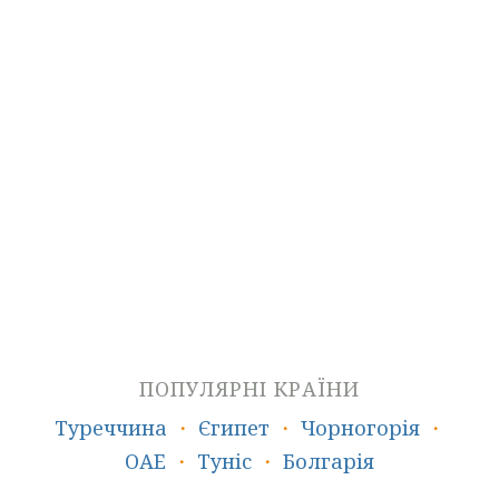
Пляжний відпочинок
Гарячі тури
ПОПУЛЯРНІ КРАЇНИ
Туреччина
・
Єгипет
・
Чорногорія
・
ОАЕ
・
Туніс
・
Болгарія