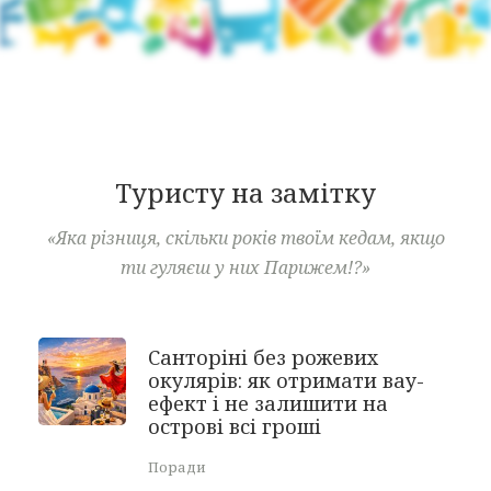
Туристу на замітку
«Яка різниця, скільки років твоїм кедам, якщо
ти гуляєш у них Парижем!?»
Санторіні без рожевих
окулярів: як отримати вау-
ефект і не залишити на
острові всі гроші
Поради