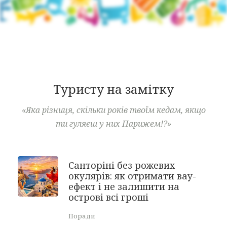
Туристу на замітку
«Яка різниця, скільки років твоїм кедам, якщо
ти гуляєш у них Парижем!?»
Санторіні без рожевих
окулярів: як отримати вау-
ефект і не залишити на
острові всі гроші
Поради