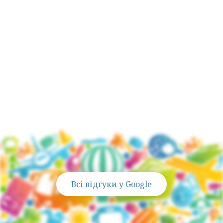
Активно подорожуємо зі своїми дітьми
,
тому знаємо всі тонкощі сімейного
відпочинку
Всі відгуки у Google