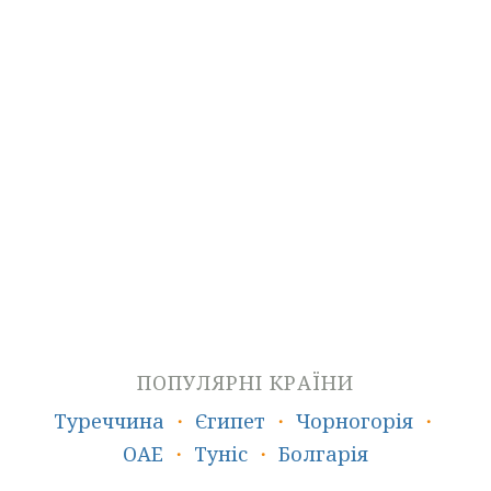
Пляжний відпочинок
Гарячі тури
ПОПУЛЯРНІ КРАЇНИ
Туреччина
・
Єгипет
・
Чорногорія
・
ОАЕ
・
Туніс
・
Болгарія