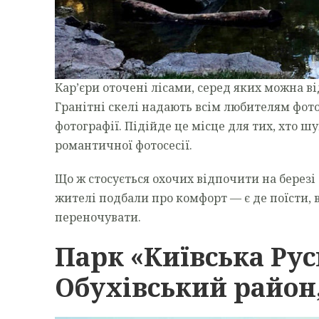
Кар’єри оточені лісами, серед яких можна в
Гранітні скелі надають всім любителям фот
фотографії. Підійде це місце для тих, хто шу
романтичної фотосесії.
Що ж стосується охочих відпочити на березі о
жителі подбали про комфорт — є де поїсти, в
переночувати.
Парк «Київська Русь
Обухівський район,