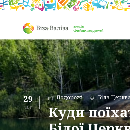
29
Подорожі
Біла Церкв
Куди поїха
ЧЕР
Білої Церкв