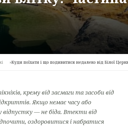
жі
»
Куди поїхати і що подивитися недалеко від Білої Церкв
кніків, крему від засмаги та засоби від
 відкриттів. Якщо немає часу або
 відпустку — не біда. Втекти від
відпочити, оздоровитися і набратися