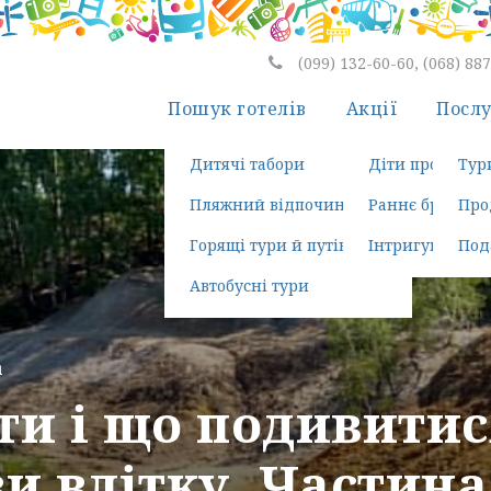
(099) 132-60-60, (068) 88
Пошук готелів
Акції
Посл
Дитячі табори
Діти проживаю
Тур
Пляжний відпочинок
Раннє бронюва
Про
Горящі тури й путівки
Інтригуюча пої
Под
Автобусні тури
а
ти і що подивитис
и влітку. Частина