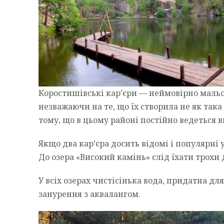
Коростишівські кар’єри — неймовірно мальов
незважаючи на те, що їх створила не як так
тому, що в цьому районі постійно ведеться в
Якщо два кар’єра досить відомі і популярні у
До озера «Високий камінь» слід їхати трохи д
У всіх озерах чистісінька вода, придатна для
занурення з аквалангом.