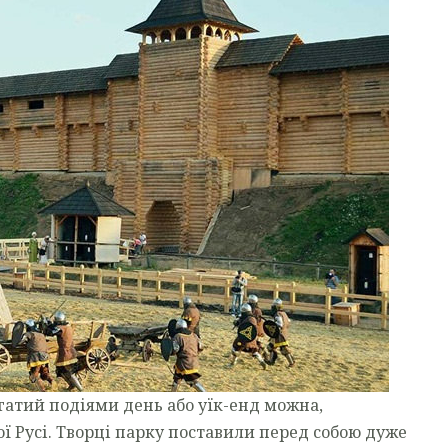
агатий подіями день або уїк-енд можна,
ї Русі. Творці парку поставили перед собою дуже