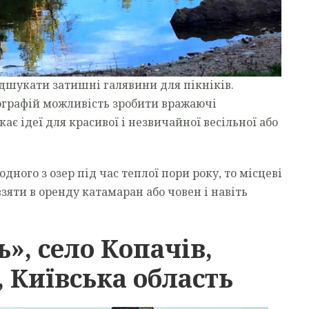
ідшукати затишні галявини для пікніків.
ографій можливість зробити вражаючі
кає ідеї для красивої і незвичайної весільної або
дного з озер під час теплої пори року, то місцеві
зяти в оренду катамаран або човен і навіть
», село Копачів,
 Київська область