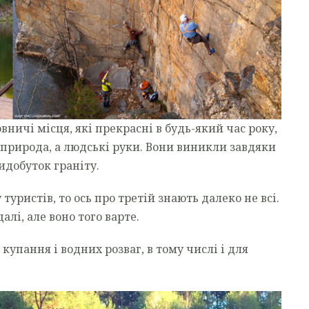
ничі місця, які прекрасні в будь-який час року,
а природа, а людські руки. Вони виникли завдяки
идобуток граніту.
 туристів, то ось про третій знають далеко не всі.
алі, але воно того варте.
 купання і водних розваг, в тому числі і для