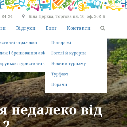
7-84-24
Біла Церква, Торгова пл. 10, оф. 208-Б
уги
Відгуки
Блог
Контакти
ть безкоштовно
истичні страховки
Подорожі
ння турів
даж і бронювання авіаквитків
Готелі й курорти
здка
арункові туристичні сертифікати
Новини туризму
Турфакт
Поради
я недалеко від
 2