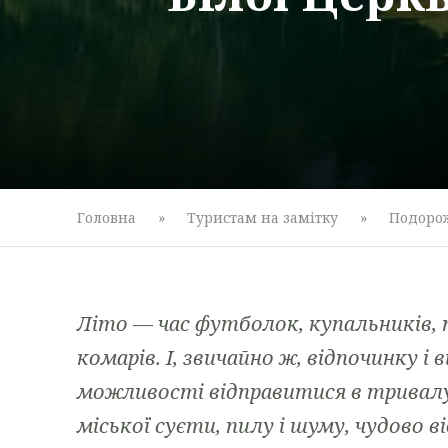
Головна
»
Туристам на замітку
»
Подоро
Літо — час футболок, купальників, пі
комарів. І, звичайно ж, відпочинку і
можливості відправитися в тривалу
міської суєти, пилу і шуму, чудово 