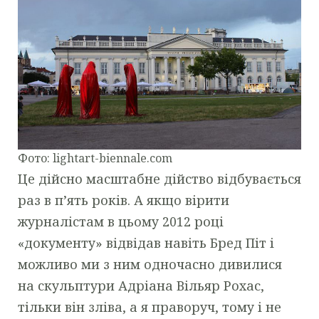
Фото: lightart-biennale.com
Це дійсно масштабне дійство відбувається
раз в п’ять років. А якщо вірити
журналістам в цьому 2012 році
«документу» відвідав навіть Бред Піт і
можливо ми з ним одночасно дивилися
на скульптури Адріана Вільяр Рохас,
тільки він зліва, а я праворуч, тому і не