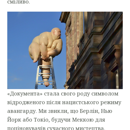
сміливо.
«Документа» стала свого роду символом
відродженого після нацистського режиму
авангарду. Ми звикли, що Берлін, Нью
Йорк або Токіо, будучи Меккою для
поціновувачів сучасного мистецтва,