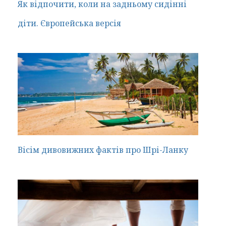
Як відпочити, коли на задньому сидінні
діти. Європейська версія
Вісім дивовижних фактів про Шрі-Ланку