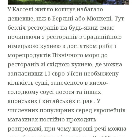
У Касселі житло коштує набагато
дешевше, ніж в Берліні або Мюнхені. Тут
безліч ресторанів на будь-який смак:
починаючи з ресторанів з традиційною
німецькою кухнею з достатком риби і
морепродуктів Північного моря до
ресторанів зі східною кухнею, де можна
заплативши 10 євро з’їсти необмежену
кількість суші, запеченого в кисло-
солодкому соусі лосося та інших
японських і китайських страв . У
численних популярних серед європейців
магазинах постійно проходять
розпродажі, при чому хороші речі можна