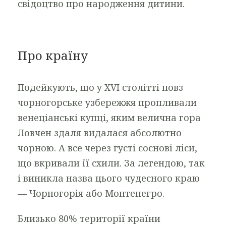
свідоцтво про народження дитини.
Про країну
Подейкують, що у XVI столітті повз
чорногорське узбережжя пропливали
венеціанські купці, яким велична гора
Ловчен здаля видалася абсолютно
чорною. А все через густі соснові ліси,
що вкривали її схили. За легендою, так
і виникла назва цього чудесного краю
— Чорногорія або Монтенегро.
Близько 80% території країни