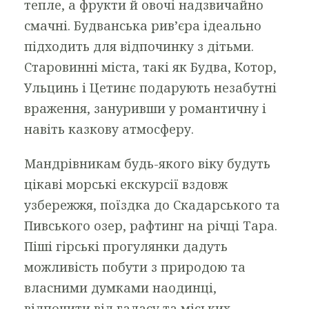
тепле, а фрукти й овочі надзвичайно
смачні. Будванська рив’єра ідеально
підходить для відпочинку з дітьми.
Старовинні міста, такі як Будва, Котор,
Ульцинь і Цетинє подарують незабутні
враження, зануривши у романтичну і
навіть казкову атмосферу.
Мандрівникам будь-якого віку будуть
цікаві морські екскурсії вздовж
узбережжя, поїздка до Скадарського та
Пивського озер, рафтинг на річці Тара.
Піші гірські прогулянки дадуть
можливість побути з природою та
власними думками наодинці,
відпочити від галасу та міських