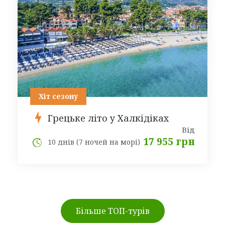
Хіт сезону
Грецьке літо у Халкідіках
Від
17 955 грн
10 днів (7 ночей на морі)
Більше ТОП-турів