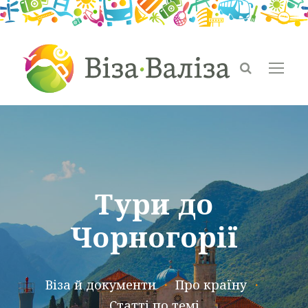
Тури до
Чорногорії
Віза й документи
・
Про країну
・
Статті по темі