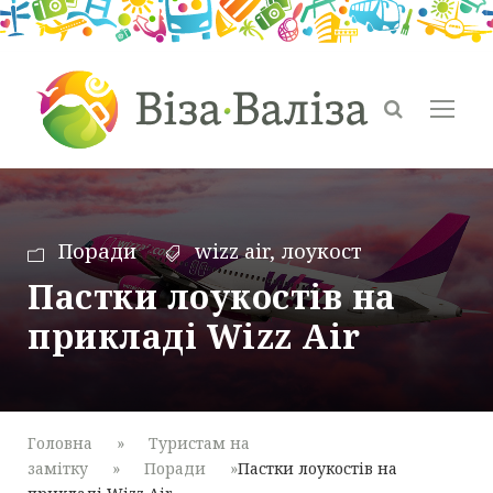
Поради
wizz air
,
лоукост
Пастки лоукостів на
прикладі Wizz Air
Головна
»
Туристам на
замітку
»
Поради
»
Пастки лоукостів на