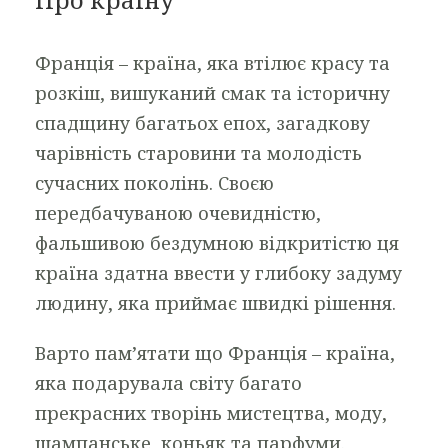
Франція – країна, яка втілює красу та
розкіш, вишуканий смак та історичну
спадщину багатьох епох, загадкову
чарівність старовини та молодість
сучасних поколінь. Своєю
передбачуваною очевидністю,
фальшивою бездумною відкритістю ця
країна здатна ввести у глибоку задуму
людину, яка приймає швидкі рішення.
Варто пам’ятати що Франція – країна,
яка подарувала світу багато
прекрасних творінь мистецтва, моду,
шампанське, коньяк та парфуми.