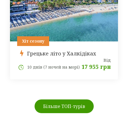
Хіт сезону
Грецьке літо у Халкідіках
Від
17 955 грн
10 днів (7 ночей на морі)
Більше ТОП-турів