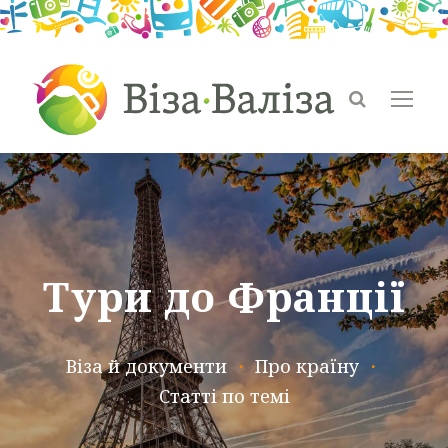
Тури до Франції
Віза й документи
・
Про країну
・
Статті по темі