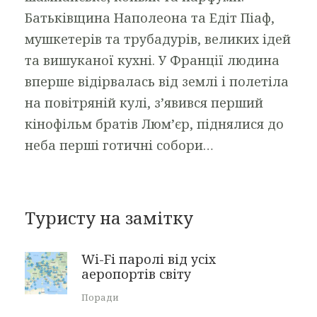
Батьківщина Наполеона та Едіт Піаф,
мушкетерів та трубадурів, великих ідей
та вишуканої кухні. У Франції людина
вперше відірвалась від землі і полетіла
на повітряній кулі, з’явився перший
кінофільм братів Люм’єр, піднялися до
неба перші готичні собори…
Туристу на замітку
Wi-Fi паролі від усіх
аеропортів світу
Поради