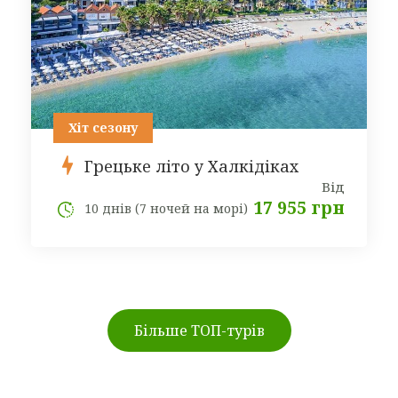
Хіт сезону
Грецьке літо у Халкідіках
Від
17 955 грн
10 днів (7 ночей на морі)
Більше ТОП-турів