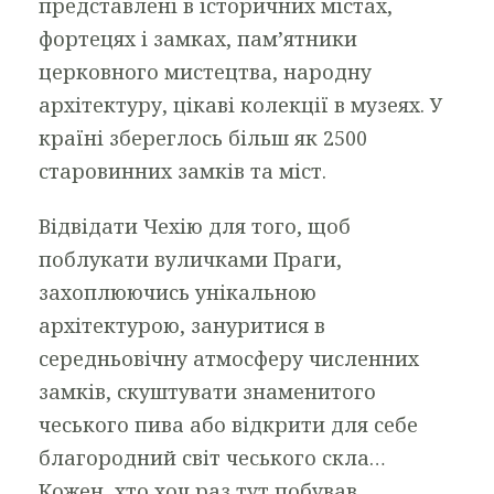
представлені в історичних містах,
фортецях і замках, пам’ятники
церковного мистецтва, народну
архітектуру, цікаві колекції в музеях. У
країні збереглось більш як 2500
старовинних замків та міст.
Відвідати Чехію для того, щоб
поблукати вуличками Праги,
захоплюючись унікальною
архітектурою, зануритися в
середньовічну атмосферу численних
замків, скуштувати знаменитого
чеського пива або відкрити для себе
благородний світ чеського скла…
Кожен, хто хоч раз тут побував,