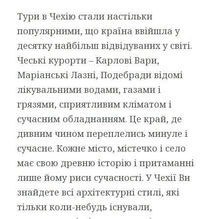
Тури в Чехію стали настільки
популярними, що країна ввійшла у
десятку найбільш відвідуваних у світі.
Чеські курорти – Карлові Вари,
Маріанські Лазні, Подебради відомі
лікувальними водами, газами і
грязями, сприятливим кліматом і
сучасним обладнанням. Це край, де
дивним чином переплелись минуле і
сучасне. Кожне місто, містечко і село
має свою древню історію і притаманні
лише йому риси сучасності. У Чехії Ви
знайдете всі архітектурні стилі, які
тільки коли-небудь існували,