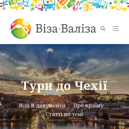
Тури до Чехії
Віза й документи
・
Про країну
・
Статті по темі