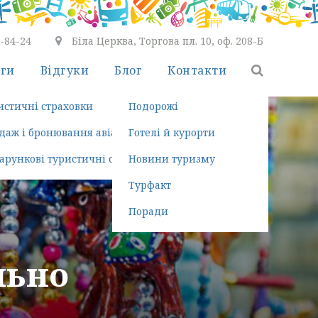
7-84-24
Біла Церква, Торгова пл. 10, оф. 208-Б
уги
Відгуки
Блог
Контакти
ть безкоштовно
истичні страховки
Подорожі
ння турів
даж і бронювання авіаквитків
Готелі й курорти
здка
арункові туристичні сертифікати
Новини туризму
Турфакт
Поради
льно