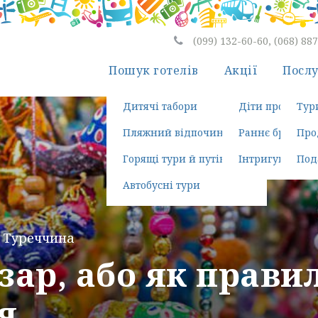
(099) 132-60-60, (068) 88
Пошук готелів
Акції
Посл
Дитячі табори
Діти проживаю
Тур
Пляжний відпочинок
Раннє бронюва
Про
Горящі тури й путівки
Інтригуюча пої
Под
Автобусні тури
Туреччина
зар, або як прави
я