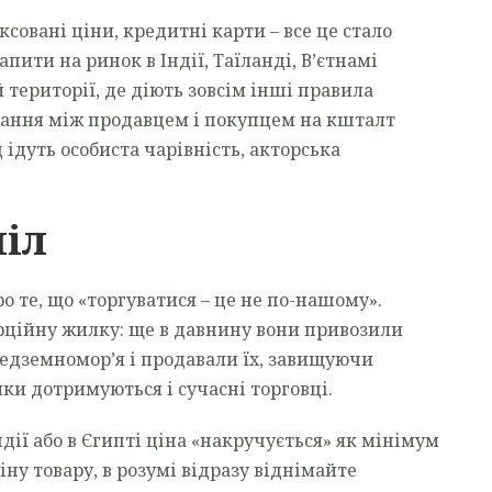
совані ціни, кредитні карти – все це стало
ити на ринок в Індії, Таїланді, В’єтнамі
й території, де діють зовсім інші правила
вання між продавцем і покупцем на кшталт
 ідуть особиста чарівність, акторська
піл
 те, що «торгуватися – це не по-нашому».
рційну жилку: ще в давнину вони привозили
редземномор’я і продавали їх, завищуючи
ики дотримуються і сучасні торговці.
дії або в Єгипті ціна «накручується» як мінімум
іну товару, в розумі відразу віднімайте