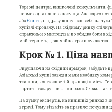
Торгові центри, вишколені консультанти, фік
нормою для нашого покупця. Але варто потрап
або
Єгипті
, і відразу відчуваєш себе на чужі
купівлі-продажу. На східному ринку спілку
справжнього мистецтва: по обидва боки в хід
майстерність, і, звичайно, трохи лукавства.
Крок № 1. Ціна нав
Вирушаючи на східний ярмарок, забудьте про
Азіатські купці завжди мали неабияку коме
тканини, коштовності й прянощі в міста Се
вартість товару в десятки разів. Схожої такт
На думку експертів, на нинішніх ринках в Ін
втричі. Тому візьміть за правило: почувши ц