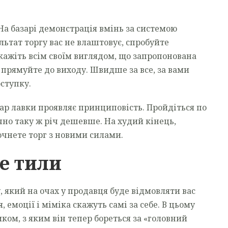
 На базарі демонстрація вмінь за системою
ультат торгу вас не влаштовує, спробуйте
кажіть всім своїм виглядом, що запропонована
о прямуйте до виходу. Швидше за все, за вами
оступку.
дар лавки проявляє принциповість. Пройдіться по
чно таку ж річ дешевше. На худий кінець,
очнете торг з новими силами.
е тили
у, який на очах у продавця буде відмовляти вас
 емоції і міміка скажуть самі за себе. В цьому
ком, з яким він тепер бореться за «головний