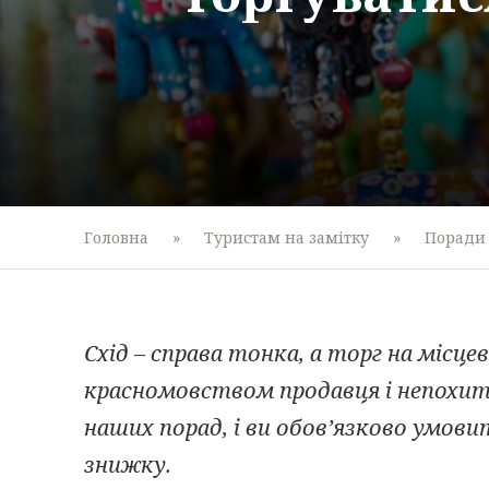
Головна
»
Туристам на замітку
»
Поради
Схід – справа тонка, а торг на місце
красномовством продавця і непохи
наших порад, і ви обов’язково умов
знижку.