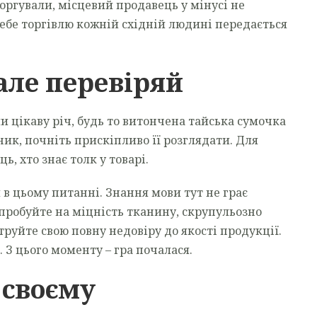
торгували, місцевий продавець у мінусі не
ебе торгівлю кожній східній людині передається
 але перевіряй
и цікаву річ, будь то витончена тайська сумочка
ик, почніть прискіпливо її розглядати. Для
ь, хто знає толк у товарі.
я в цьому питанні. Знання мови тут не грає
, пробуйте на міцність тканину, скрупульозно
руйте свою повну недовіру до якості продукції.
 З цього моменту – гра почалася.
 своєму