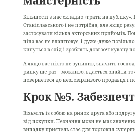
майстерність
Більшості з нас складно «грати на публіку».
Станіславського і не потрібна, але якщо рез
застосувати кілька акторських прийомів. По
ціна вас не влаштовує, і дуже-дуже повільн
кинуться в слід і зроблять довгоочікувану п
А якщо вас ніхто не зупинив, значить госпо
ринку ще раз – можливо, вдасться знайти то
повернетеся до незговірливого продавця і п
Крок №5. Забезпечт
Візьміть із собою на ринок друга або подруг
від покупки. Незнання мови не має значення,
випадку приятель стає для торговця суперни