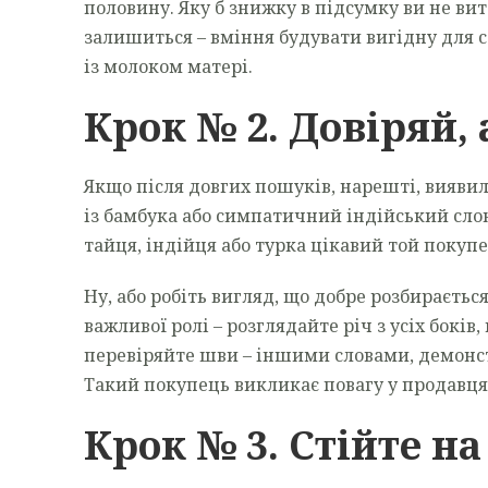
половину. Яку б знижку в підсумку ви не ви
залишиться – вміння будувати вигідну для с
із молоком матері.
Крок № 2. Довіряй,
Якщо після довгих пошуків, нарешті, виявил
із бамбука або симпатичний індійський слон
тайця, індійця або турка цікавий той покупец
Ну, або робіть вигляд, що добре розбираєтьс
важливої ролі – розглядайте річ з усіх боків
перевіряйте шви – іншими словами, демонст
Такий покупець викликає повагу у продавця.
Крок № 3. Стійте на