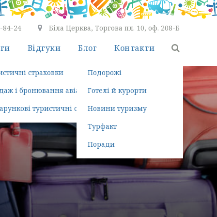
7-84-24
Біла Церква, Торгова пл. 10, оф. 208-Б
уги
Відгуки
Блог
Контакти
ть безкоштовно
истичні страховки
Подорожі
ння турів
даж і бронювання авіаквитків
Готелі й курорти
здка
арункові туристичні сертифікати
Новини туризму
Турфакт
Поради