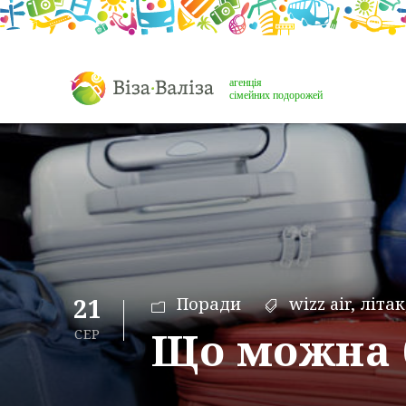
21
Поради
wizz air
,
літак
Що можна б
СЕР