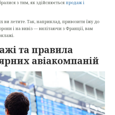
ібралися з тим, як здійснюється
продаж і
х ви летите. Так, наприклад, привозити їжу до
рони і на вивіз — вилітаючи з Франції, вам
оклажі.
ажі та правила
ярних авіакомпаній