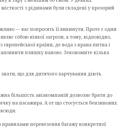
і місткості з рідинами були складені у прозорий
жливо — вас попросять її викинути. Проте є один
ляє собою ніякої загрози, а тому, відповідно,
з європейської країни, де вода з крана питна і
наповнити пляшку наново. Зекономите кілька
 знати, що для дитячого харчування діють
жна більшість авіакомпаній дозволяє брати до
чку на пасажира. А от що стосується бензинових
 всюди.
з правилами перевезення багажу конкретної