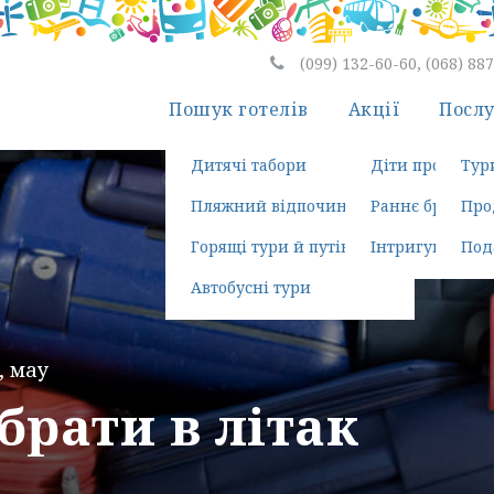
(099) 132-60-60, (068) 88
Пошук готелів
Акції
Посл
Дитячі табори
Діти проживаю
Тур
Пляжний відпочинок
Раннє бронюва
Про
Горящі тури й путівки
Інтригуюча пої
Под
Автобусні тури
,
мау
рати в літак