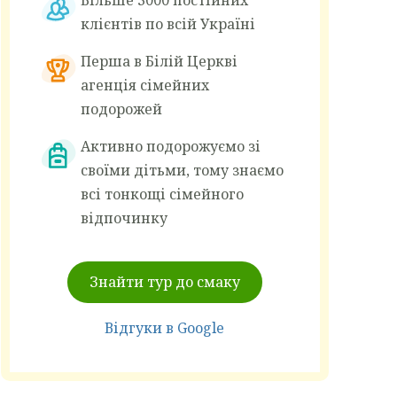
Більше 3000 постійних
клієнтів по всій Україні
Перша в Білій Церкві
агенція сімейних
подорожей
Активно подорожуємо зі
своїми дітьми, тому знаємо
всі тонкощі сімейного
відпочинку
Знайти тур до смаку
Відгуки в Google