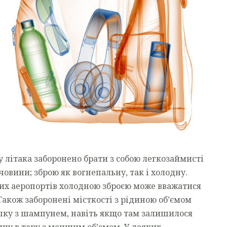
у літака заборонено брати з собою легкозаймисті
човини; зброю як вогнепальну, так і холодну.
ких аеропортів холодною зброєю може вважатися
Також заборонені місткості з рідиною об’ємом
яшку з шампунем, навіть якщо там залишилося
ну в тару з меншим об’ємом. У деяких