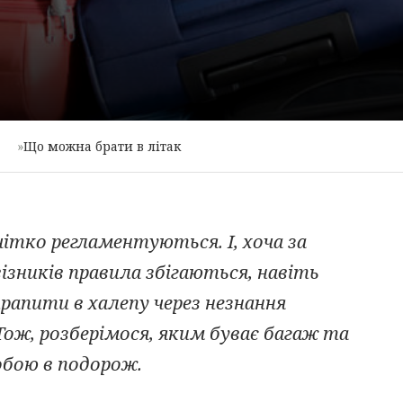
»
Що можна брати в літак
чітко регламентуються. І, хоча за
візників правила збігаються, навіть
рапити в халепу через незнання
Тож, розберімося, яким буває багаж та
обою в подорож.