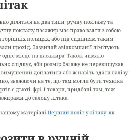
літак
вно діляться на два типи: ручну поклажу та
Ручну поклажу пасажир має право взяти з собою
а горішніх полицях, або під сидінням таким
вали прохід. Зазвичай авіакомпанії лімітують
е одне місце на пасажира. Також чимало
ьно слідкує, аби розмір багажу не перевищував
 вимушений доплатити або ж навіть здати валізу
но, зважаючи на те, що там могли бути техніка
ртів є дьюті-фрі. І товари, придбані там, теж
ажирами до салону літака.
у нашому матеріалі
Перший політ у літаку: як
озити в ручній