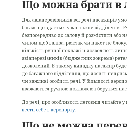
Що можна брати в 
Для авіаперевізників всі речі пасажирів умо
багаж, що здається у вантажне відділення. 
безпосередньо до салону й розмістити або н
чином щоб валіза, рюкзак чи пакет не блоку
кількість ручної поклажі й дозволяють лиш
авіаперевізників (бюджетних зокрема) ретел
дозволений. В такому випадку пасажир буде
до багажного відділення, що досить неприєм
чи важливі особисті речі. У більшості аеропо
вважаються ручною поклажею і беруться пас
До речі, про особливості летовищ читайте 
вести себе в аеропорту
.
Що не можна перев