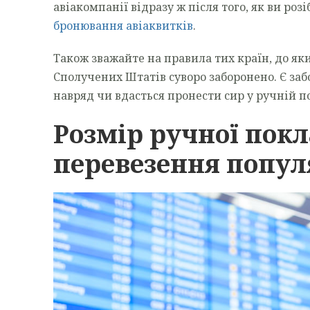
авіакомпанії відразу ж після того, як ви роз
бронювання авіаквитків
.
Також зважайте на правила тих країн, до яки
Сполучених Штатів суворо заборонено. Є забо
навряд чи вдасться пронести сир у ручній п
Розмір ручної покл
перевезення попул