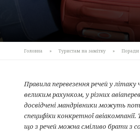
Головна
»
Туристам на замітку
»
Поради
Правила перевезення речей у літаку 
великим рахунком, у різних авіапере
досвідчені мандрівники можуть пот
специфіки конкретної авіакомпанії. 
що з речей можна сміливо брати з с