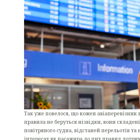
Так уже повелося, що кожен авіаперевізник 
правила не беруться нізвідки, вони складен
повітряного судна, відстаней перельотів та 
інтересах як пасажира до цих правил дотри