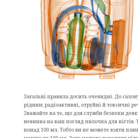
Загальні правила досить очевидні. До салон
рідини; радіоактивні, отруйні й токсичні ре
Зважайте на те, що для служби безпеки дея
невинна на ваш погляд пилочка для нігтів. 
понад 100 мл. Тобто ви не можете взяти пл
менше як 100 мл. Зате можете перелити ріди