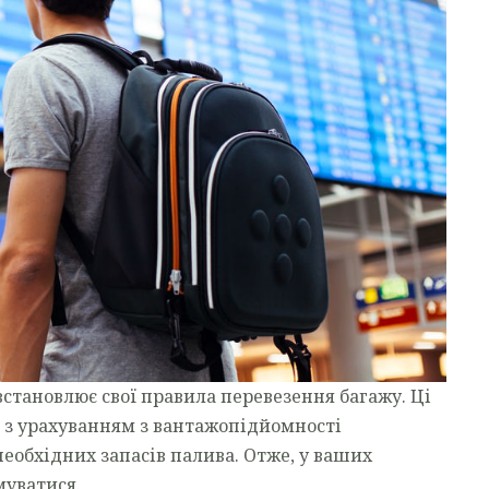
встановлює свої правила перевезення багажу. Ці
і з урахуванням з вантажопідйомності
необхідних запасів палива. Отже, у ваших
муватися.