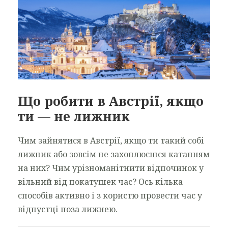
Що робити в Австрії, якщо
ти — не лижник
Чим зайнятися в Австрії, якщо ти такий собі
лижник або зовсім не захоплюєшся катанням
на них? Чим урізноманітнити відпочинок у
вільний від покатушек час? Ось кілька
способів активно і з користю провести час у
відпустці поза лижнею.