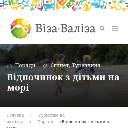
Поради
Єгипет
,
Туреччина
Відпочинок з дітьми на
морі
Головна
»
Туристам на
замітку
»
Поради
»
Відпочинок з дітьми на