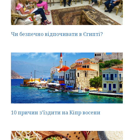
Чи безпечно відпочивати в Єгипті?
10 причин з’їздити на Кіпр восени