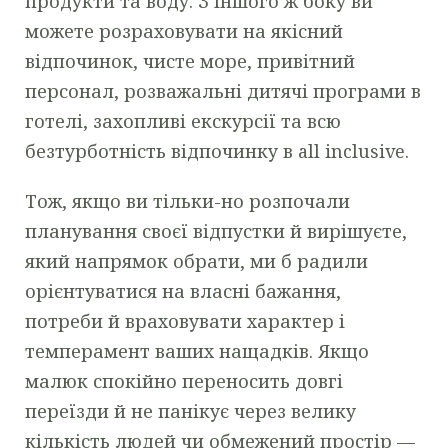
продукти та воду. З іншого ж боку ви
можете розраховувати на якісний
відпочинок, чисте море, привітний
персонал, розважальні дитячі програми в
готелі, захопливі екскурсії та всю
безтурботність відпочинку в all inclusive.
Тож, якщо ви тільки-но розпочали
планування своєї відпустки й вирішуєте,
який напрямок обрати, ми б радили
орієнтуватися на власні бажання,
потреби й враховувати характер і
темперамент ваших нащадків. Якщо
малюк спокійно переносить довгі
переїзди й не панікує через велику
кількість людей чи обмежений простір —